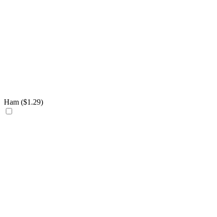
Ham (
$
1.29
)