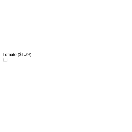
Tomato (
$
1.29
)