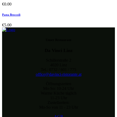
€
0.00
Pasta Broccoli
€
5.00
Unser Restaurant
Da Vinci Linz
Schillerstraße 2
4020 Linz
Tel.: 0732 / 601 / 775
office@davinci-ristorante.at
Öffnungszeiten
Mo-So: 10-24 Uhr
Warme Küche täglich
11-23 Uhr
Zustellzeiten:
Mo-So von 11 - 23 Uhr
AGB