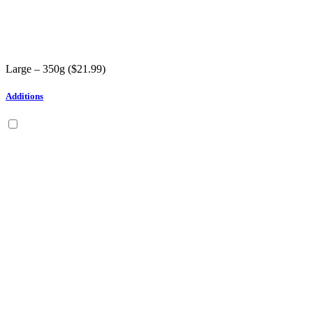
Large – 350g (
$
21.99
)
Additions