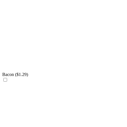
Bacon (
$
1.29
)