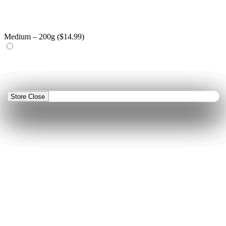
Medium – 200g (
$
14.99
)
Store Close
Store Close
Store Close
Store Close
Store Close
Store Close