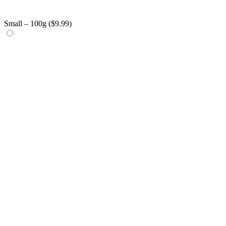
Small – 100g (
$
9.99
)