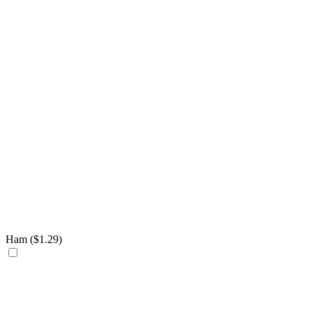
Ham (
$
1.29
)