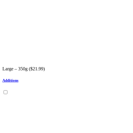
Large – 350g (
$
21.99
)
Additions