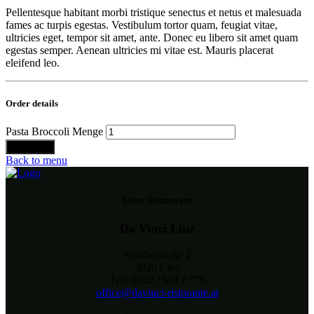
Pellentesque habitant morbi tristique senectus et netus et malesuada
fames ac turpis egestas. Vestibulum tortor quam, feugiat vitae,
ultricies eget, tempor sit amet, ante. Donec eu libero sit amet quam
egestas semper. Aenean ultricies mi vitae est. Mauris placerat
eleifend leo.
Order details
Pasta Broccoli Menge
Bestellen
Back to menu
Unser Restaurant
Da Vinci Linz
Schillerstraße 2
4020 Linz
Tel.: 0732 / 601 / 775
office@davinci-ristorante.at