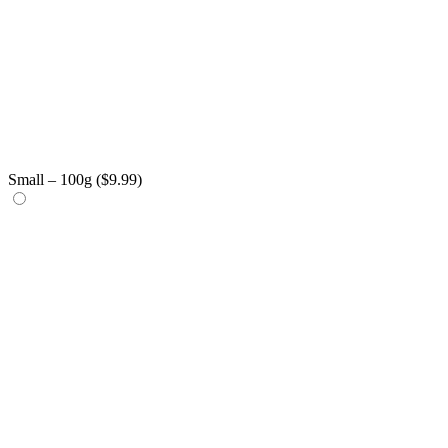
Small – 100g (
$
9.99
)