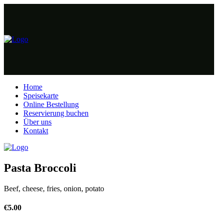
Home
Speisekarte
Online Bestellung
Reservierung buchen
Über uns
Kontakt
Pasta Broccoli
Beef, cheese, fries, onion, potato
€
5.00