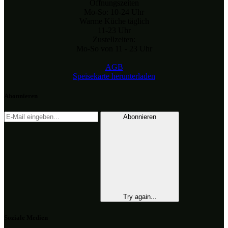
Öffnungszeiten
Mo-So: 10-24 Uhr
Warme Küche täglich
11-23 Uhr
Zustellzeiten:
Mo-So von 11 - 23 Uhr
AGB
Speisekarte herunterladen
Abonnieren
Abonnieren
Try again...
Soziale Medien