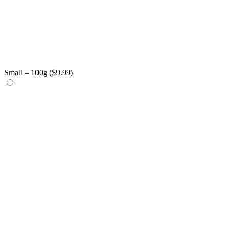
Small – 100g (
$
9.99
)