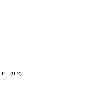
Ham (
$
1.29
)