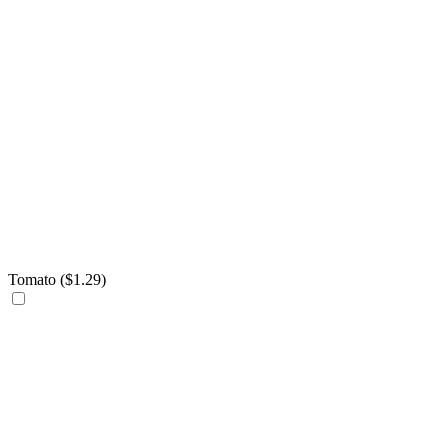
Tomato (
$
1.29
)