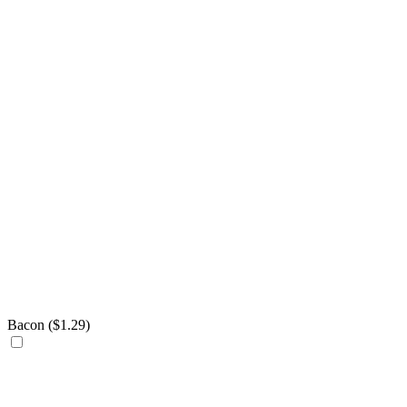
Bacon (
$
1.29
)