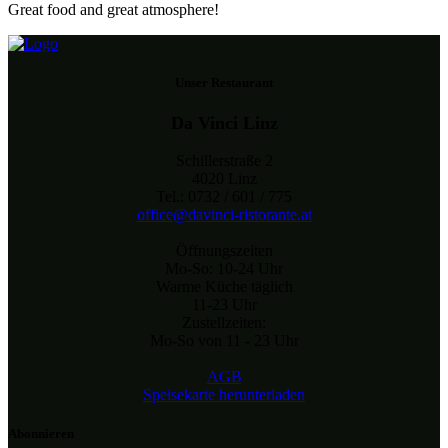
Great food and great atmosphere!
Unser Restaurant
Da Vinci Linz
Schillerstraße 2
4020 Linz
Tel.: 0732 / 601 / 775
office@davinci-ristorante.at
Öffnungszeiten
Mo-So: 10-24 Uhr
Warme Küche täglich
11-23 Uhr
Zustellzeiten:
Mo-So von 11 - 23 Uhr
AGB
Speisekarte herunterladen
Abonnieren