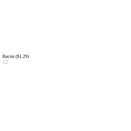
Bacon (
$
1.29
)