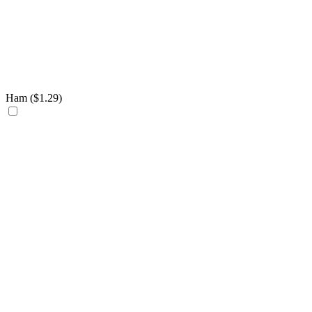
Ham (
$
1.29
)