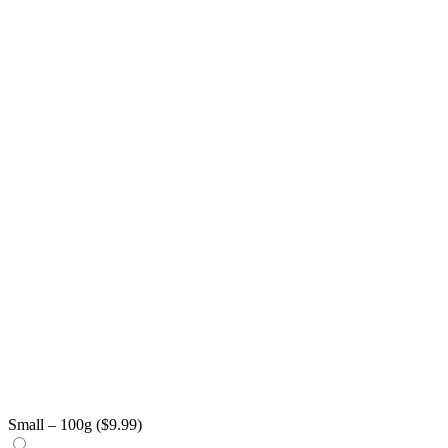
Small – 100g (
$
9.99
)