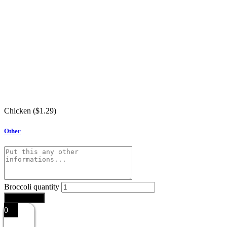
Chicken (
$
1.29
)
Other
Broccoli quantity
Add to cart
0