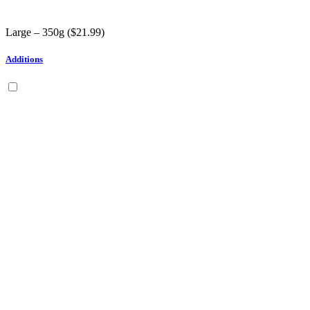
Large – 350g (
$
21.99
)
Additions