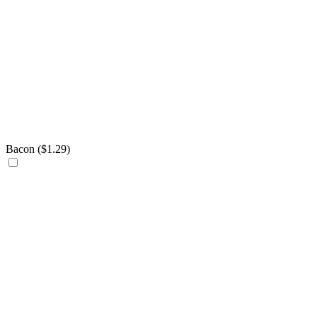
Bacon (
$
1.29
)