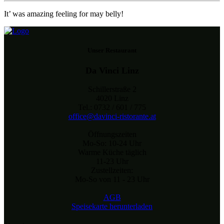
It’ was amazing feeling for may belly!
Unser Restaurant
Da Vinci Linz
Schillerstraße 2
4020 Linz
Tel.: 0732 / 601 / 775
office@davinci-ristorante.at
Öffnungszeiten
Mo-So: 10-24 Uhr
Warme Küche täglich
11-23 Uhr
Zustellzeiten:
Mo-So von 11 - 23 Uhr
AGB
Speisekarte herunterladen