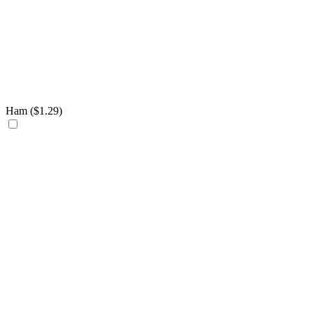
Ham (
$
1.29
)