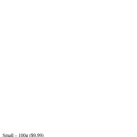
Small – 100g (
$
9.99
)