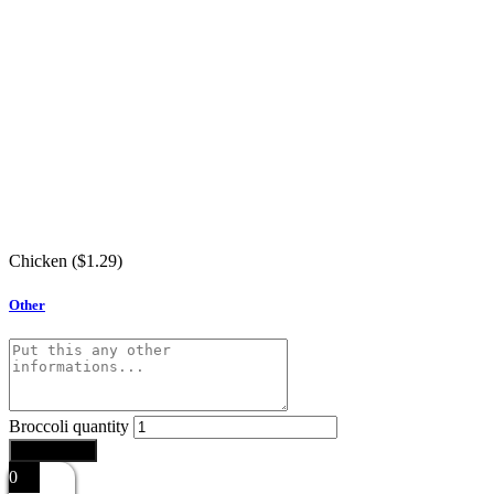
Chicken (
$
1.29
)
Other
Broccoli quantity
Add to cart
0