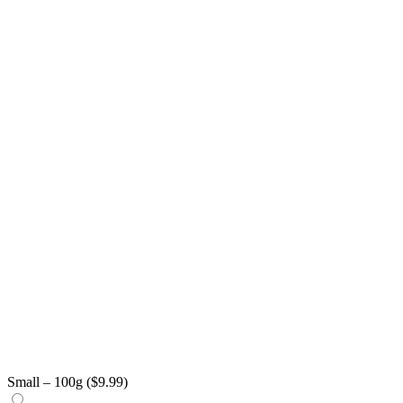
Small – 100g (
$
9.99
)