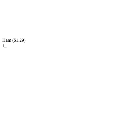
Ham (
$
1.29
)