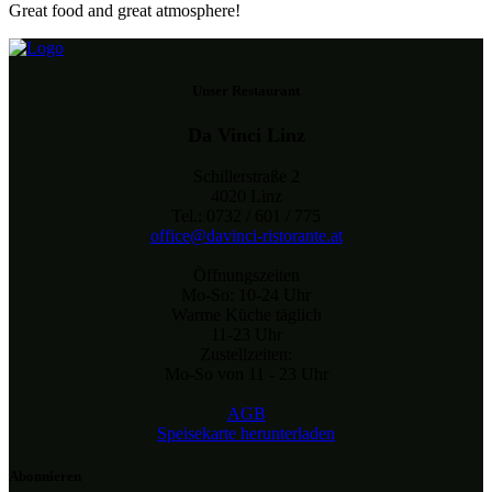
Great food and great atmosphere!
Unser Restaurant
Da Vinci Linz
Schillerstraße 2
4020 Linz
Tel.: 0732 / 601 / 775
office@davinci-ristorante.at
Öffnungszeiten
Mo-So: 10-24 Uhr
Warme Küche täglich
11-23 Uhr
Zustellzeiten:
Mo-So von 11 - 23 Uhr
AGB
Speisekarte herunterladen
Abonnieren