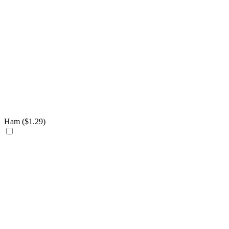
Ham (
$
1.29
)