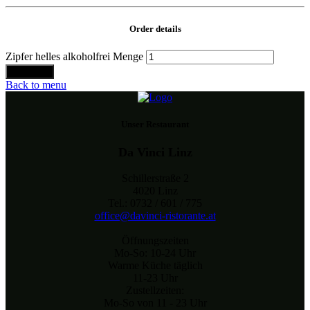
Order details
Zipfer helles alkoholfrei Menge
Bestellen
Back to menu
Unser Restaurant
Da Vinci Linz
Schillerstraße 2
4020 Linz
Tel.: 0732 / 601 / 775
office@davinci-ristorante.at
Öffnungszeiten
Mo-So: 10-24 Uhr
Warme Küche täglich
11-23 Uhr
Zustellzeiten:
Mo-So von 11 - 23 Uhr