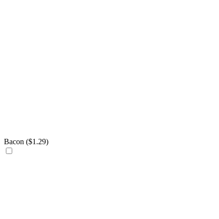
Bacon (
$
1.29
)