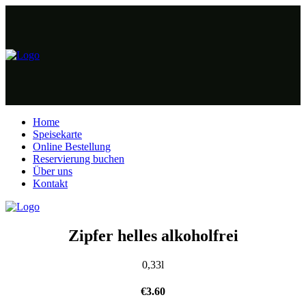
Home
Speisekarte
Online Bestellung
Reservierung buchen
Über uns
Kontakt
Zipfer helles alkoholfrei
0,33l
€
3.60