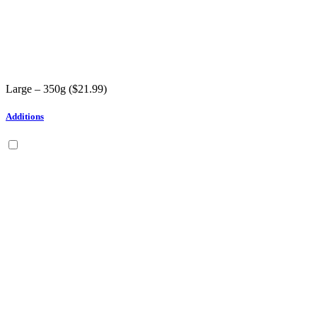
Large – 350g (
$
21.99
)
Additions