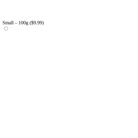
Small – 100g (
$
9.99
)