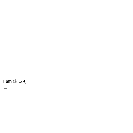
Ham (
$
1.29
)