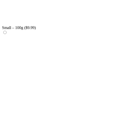
Small – 100g (
$
9.99
)