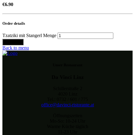
€
6.90
Order details
Tzatziki mit Stangerl Menge
Bestellen
Back to menu
Unser Restaurant
Da Vinci Linz
Schillerstraße 2
4020 Linz
Tel.: 0732 / 601 / 775
office@davinci-ristorante.at
Öffnungszeiten
Mo-So: 10-24 Uhr
Warme Küche täglich
11-23 Uhr