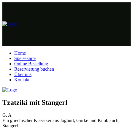
Home
Speisekarte
Online Bestellung
Reservierung buchen
Über uns
Kontakt
Tzatziki mit Stangerl
G, A
Ein griechischer Klassiker aus Joghurt, Gurke und Knoblauch,
Stangerl