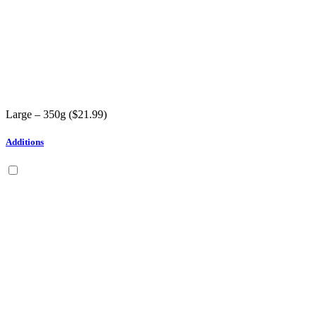
Large – 350g (
$
21.99
)
Additions