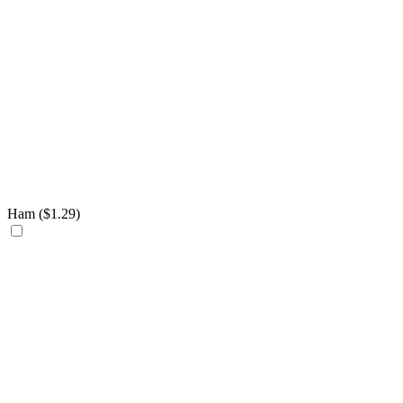
Ham (
$
1.29
)