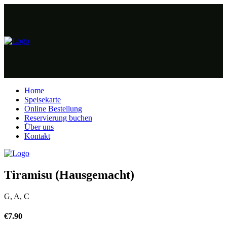
Home
Speisekarte
Online Bestellung
Reservierung buchen
Über uns
Kontakt
Tiramisu (Hausgemacht)
G, A, C
€
7.90