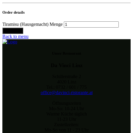
Order details
Tiramisu (Hausgemacht) Menge
Bestellen
Back to menu
Unser Restaurant
Da Vinci Linz
Schillerstraße 2
4020 Linz
Tel.: 0732 / 601 / 775
office@davinci-ristorante.at
Öffnungszeiten
Mo-So: 10-24 Uhr
Warme Küche täglich
11-23 Uhr
Zustellzeiten:
Mo-So von 11 - 23 Uhr