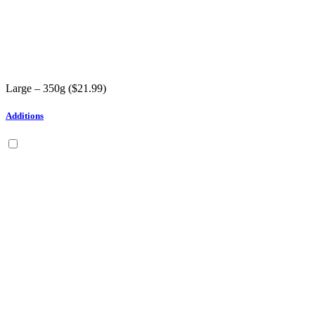
Large – 350g (
$
21.99
)
Additions