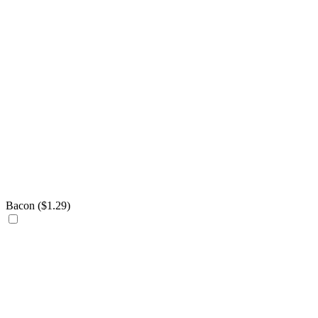
Bacon (
$
1.29
)