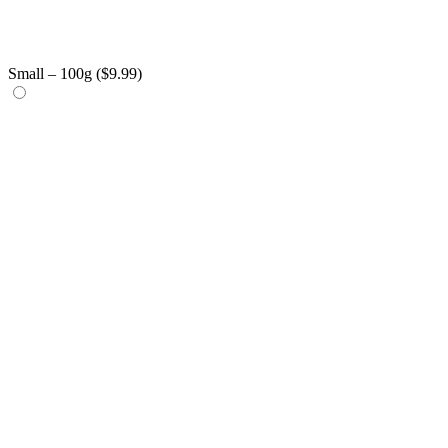
Small – 100g (
$
9.99
)