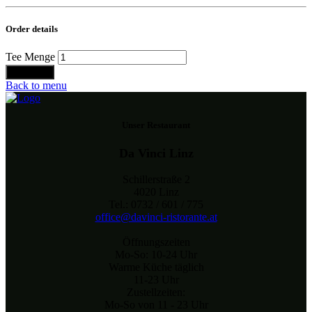
Order details
Tee Menge
Bestellen
Back to menu
Unser Restaurant
Da Vinci Linz
Schillerstraße 2
4020 Linz
Tel.: 0732 / 601 / 775
office@davinci-ristorante.at
Öffnungszeiten
Mo-So: 10-24 Uhr
Warme Küche täglich
11-23 Uhr
Zustellzeiten:
Mo-So von 11 - 23 Uhr