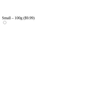
Small – 100g (
$
9.99
)