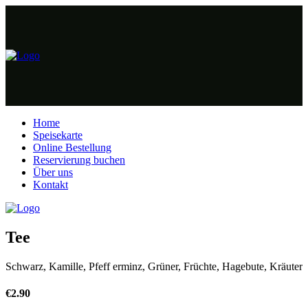
Home
Speisekarte
Online Bestellung
Reservierung buchen
Über uns
Kontakt
Tee
Schwarz, Kamille, Pfeff erminz, Grüner, Früchte, Hagebute, Kräuter
€
2.90