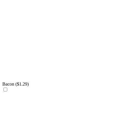
Bacon (
$
1.29
)