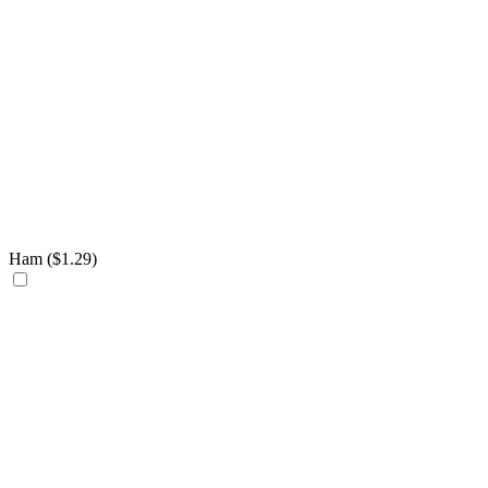
Ham (
$
1.29
)