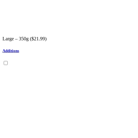
Large – 350g (
$
21.99
)
Additions