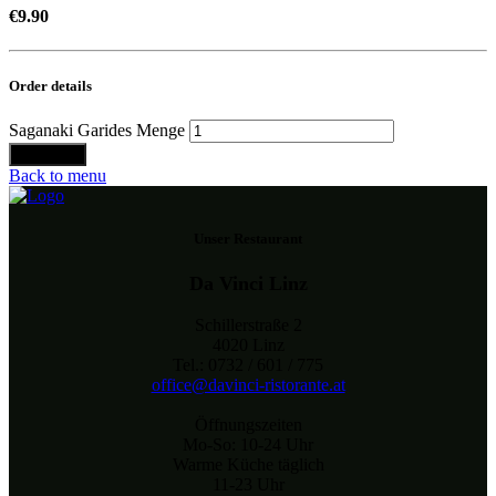
€
9.90
Order details
Saganaki Garides Menge
Bestellen
Back to menu
Unser Restaurant
Da Vinci Linz
Schillerstraße 2
4020 Linz
Tel.: 0732 / 601 / 775
office@davinci-ristorante.at
Öffnungszeiten
Mo-So: 10-24 Uhr
Warme Küche täglich
11-23 Uhr