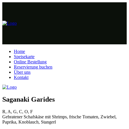
Home
Speisekarte
Online Bestellung
Reservierung buchen
Über uns
Kontakt
Saganaki Garides
R, A, G, C, O, F
Gebratener Schafskäse mit Shrimps, frische Tomaten, Zwiebel,
Paprika, Knoblauch, Stangerl