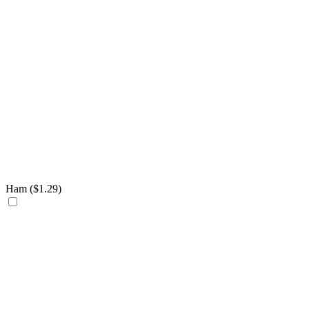
Ham (
$
1.29
)