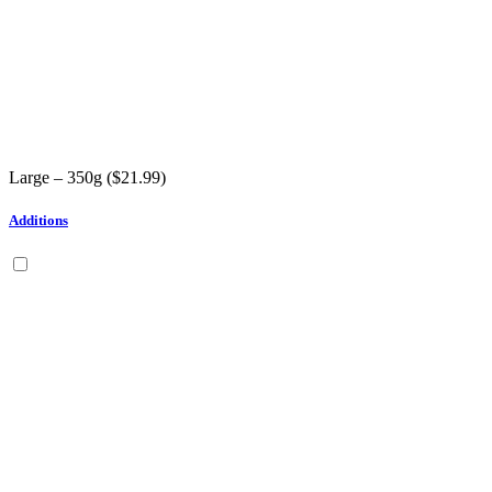
Large – 350g (
$
21.99
)
Additions