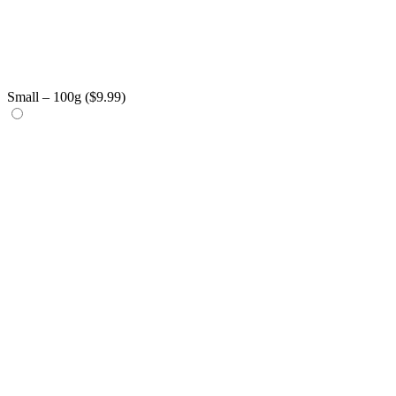
Small – 100g (
$
9.99
)