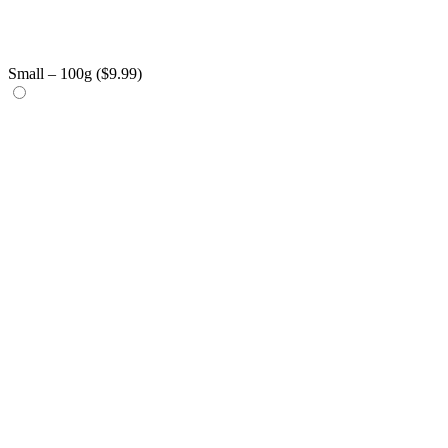
Small – 100g (
$
9.99
)