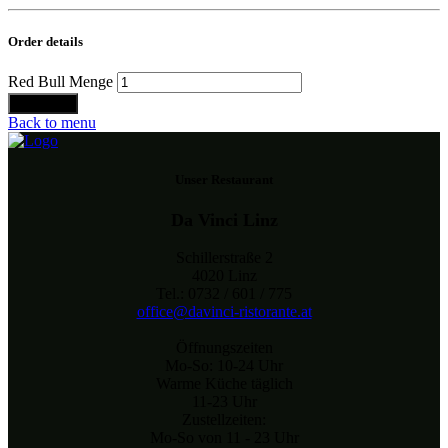
Order details
Red Bull Menge
Bestellen
Back to menu
Unser Restaurant
Da Vinci Linz
Schillerstraße 2
4020 Linz
Tel.: 0732 / 601 / 775
office@davinci-ristorante.at
Öffnungszeiten
Mo-So: 10-24 Uhr
Warme Küche täglich
11-23 Uhr
Zustellzeiten:
Mo-So von 11 - 23 Uhr