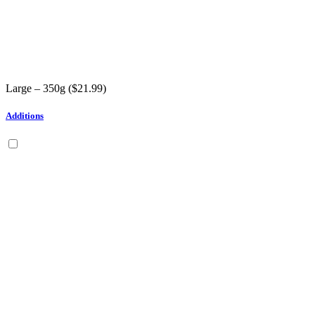
Large – 350g (
$
21.99
)
Additions