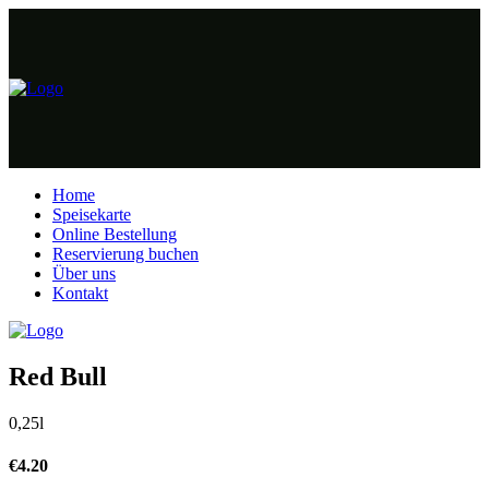
Home
Speisekarte
Online Bestellung
Reservierung buchen
Über uns
Kontakt
Red Bull
0,25l
€
4.20