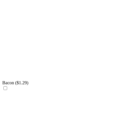
Bacon (
$
1.29
)