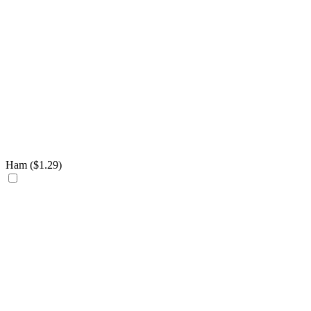
Ham (
$
1.29
)