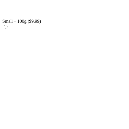
Small – 100g (
$
9.99
)