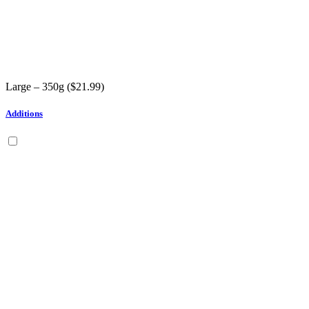
Large – 350g (
$
21.99
)
Additions