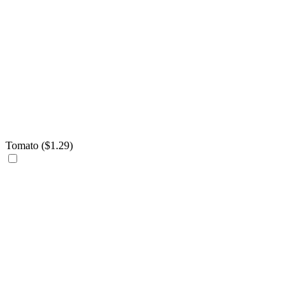
Tomato (
$
1.29
)