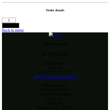
Order details
Ramazotti
Menge
Bestellen
Back to menu
Unser Restaurant
Da Vinci Linz
Schillerstraße 2
4020 Linz
Tel.: 0732 / 601 / 775
office@davinci-ristorante.at
Öffnungszeiten
Mo-So: 10-24 Uhr
Warme Küche täglich
11-23 Uhr
Zustellzeiten:
Mo-So von 11 - 23 Uhr