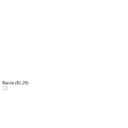
Bacon (
$
1.29
)