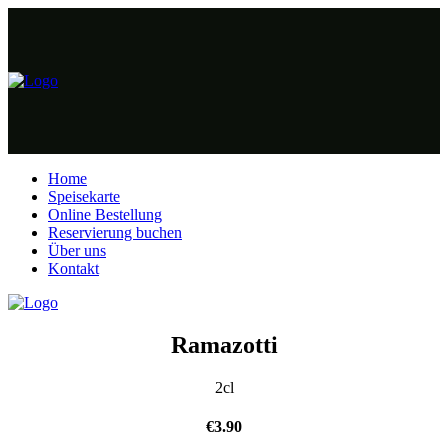
Home
Speisekarte
Online Bestellung
Reservierung buchen
Über uns
Kontakt
Ramazotti
2cl
€
3.90