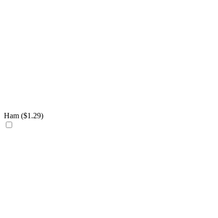
Ham (
$
1.29
)