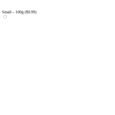
Small – 100g (
$
9.99
)