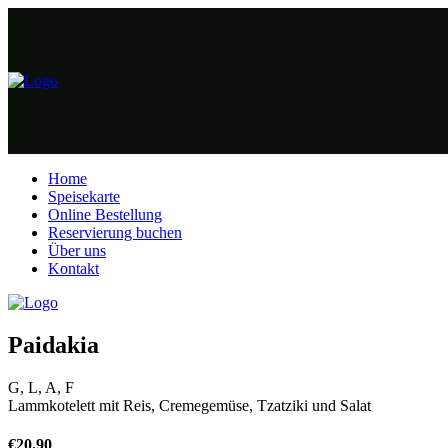
Home
Speisekarte
Online Bestellung
Reservierung buchen
Über uns
Kontakt
Paidakia
G, L, A, F
Lammkotelett mit Reis, Cremegemüse, Tzatziki und Salat
€
20.90