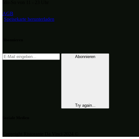
Mo-So von 11 - 23 Uhr
AGB
Speisekarte herunterladen
Abonnieren
Abonnieren
Try again...
Soziale Medien
Copyright Ristorante Da Vinci 2024 ©