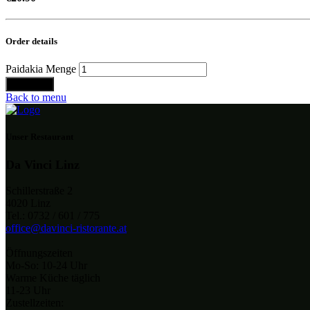
Order details
Paidakia Menge
Bestellen
Back to menu
Unser Restaurant
Da Vinci Linz
Schillerstraße 2
4020 Linz
Tel.: 0732 / 601 / 775
office@davinci-ristorante.at
Öffnungszeiten
Mo-So: 10-24 Uhr
Warme Küche täglich
11-23 Uhr
Zustellzeiten: