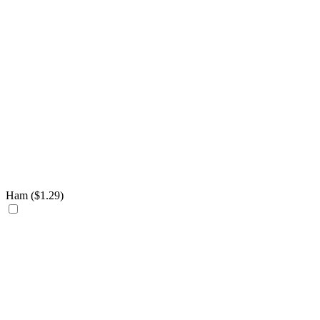
Ham (
$
1.29
)