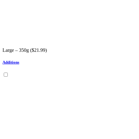
Large – 350g (
$
21.99
)
Additions