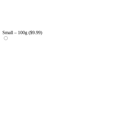
Small – 100g (
$
9.99
)