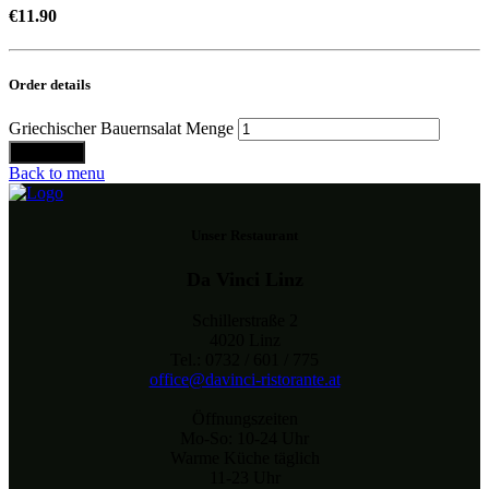
€
11.90
Order details
Griechischer Bauernsalat Menge
Bestellen
Back to menu
Unser Restaurant
Da Vinci Linz
Schillerstraße 2
4020 Linz
Tel.: 0732 / 601 / 775
office@davinci-ristorante.at
Öffnungszeiten
Mo-So: 10-24 Uhr
Warme Küche täglich
11-23 Uhr