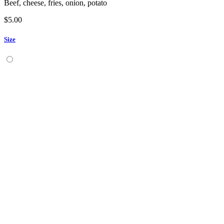
Beef, cheese, fries, onion, potato
$
5.00
Size