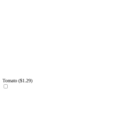
Tomato (
$
1.29
)