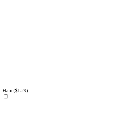
Ham (
$
1.29
)