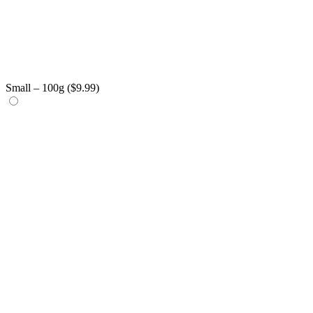
Small – 100g (
$
9.99
)