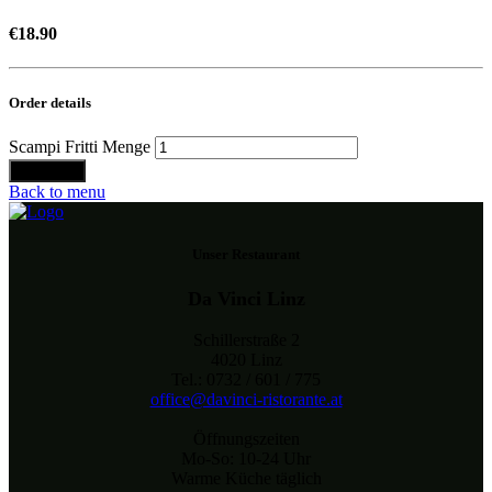
€
18.90
Order details
Scampi Fritti Menge
Bestellen
Back to menu
Unser Restaurant
Da Vinci Linz
Schillerstraße 2
4020 Linz
Tel.: 0732 / 601 / 775
office@davinci-ristorante.at
Öffnungszeiten
Mo-So: 10-24 Uhr
Warme Küche täglich