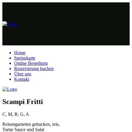
Home
Speisekarte
Online Bestellung
Reservierung buchen
Über uns
Kontakt
Scampi Fritti
C, M, B, G, A
Reisengarnelen gebacken, reis,
Tartar Sauce und Salat