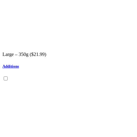
Large – 350g (
$
21.99
)
Additions