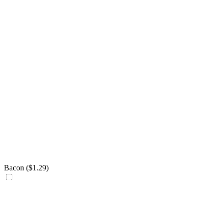
Bacon (
$
1.29
)