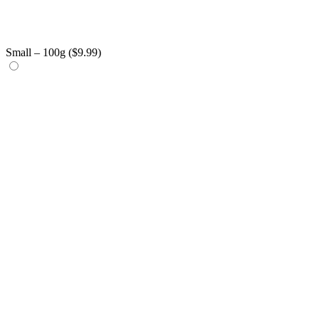
Small – 100g (
$
9.99
)