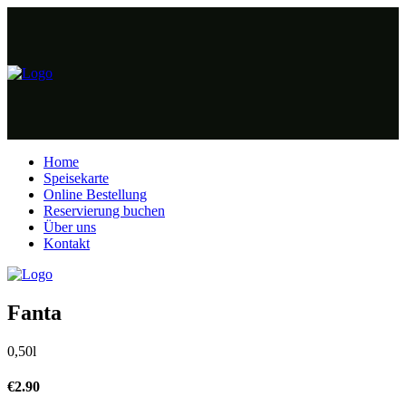
Home
Speisekarte
Online Bestellung
Reservierung buchen
Über uns
Kontakt
Fanta
0,50l
€
2.90