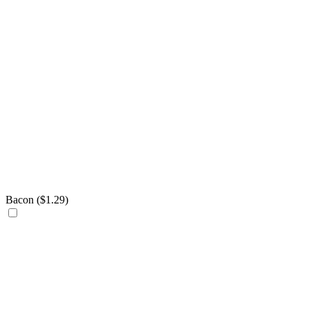
Bacon (
$
1.29
)