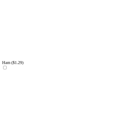
Ham (
$
1.29
)