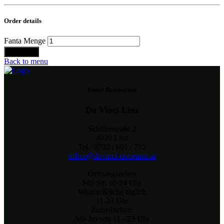
Order details
Fanta Menge
Bestellen
Back to menu
Unser Restaurant
Da Vinci Linz
Schillerstraße 2
4020 Linz
Tel.: 0732 / 601 / 775
office@davinci-ristorante.at
Öffnungszeiten
Mo-So: 10-24 Uhr
Warme Küche täglich
11-23 Uhr
Zustellzeiten:
Mo-So von 11 - 23 Uhr