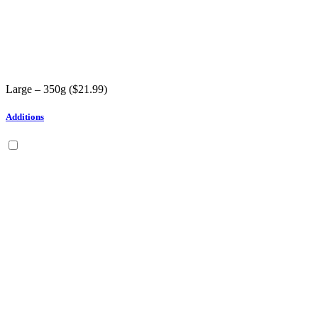
Large – 350g (
$
21.99
)
Additions