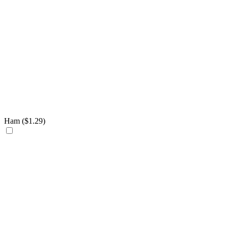
Ham (
$
1.29
)