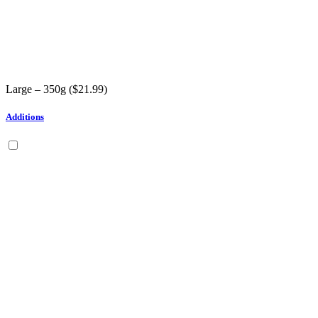
Large – 350g (
$
21.99
)
Additions