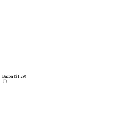
Bacon (
$
1.29
)