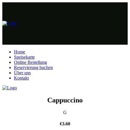
Home
Speisekarte
Online Bestellung
Reservierung buchen
Über uns
Kontakt
Cappuccino
G
€
3.60