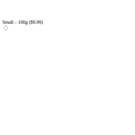
Small – 100g (
$
9.99
)