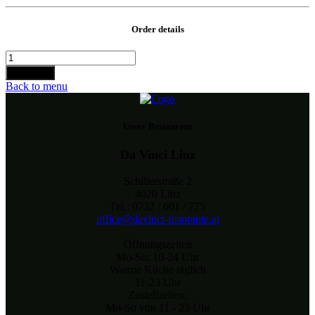
Order details
Cappuccino
Menge
Bestellen
Back to menu
Unser Restaurant
Da Vinci Linz
Schillerstraße 2
4020 Linz
Tel.: 0732 / 601 / 775
office@davinci-ristorante.at
Öffnungszeiten
Mo-So: 10-24 Uhr
Warme Küche täglich
11-23 Uhr
Zustellzeiten:
Mo-So von 11 - 23 Uhr