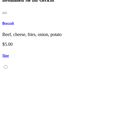
Bestimmen Sie Ihr Gericht
Broccoli
Beef, cheese, fries, onion, potato
$
5.00
Size