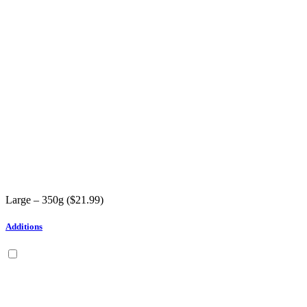
Large – 350g (
$
21.99
)
Additions