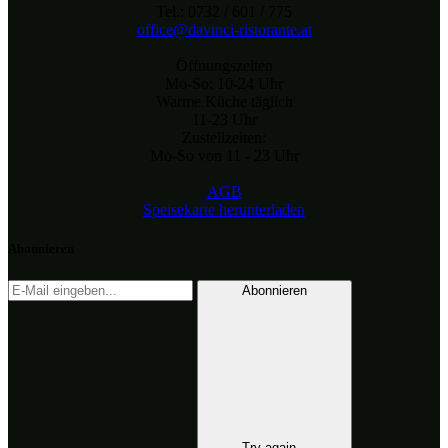
Tel.: 0732 / 601 / 775
office@davinci-ristorante.at
Öffnungszeiten
Mo-So: 10-24 Uhr
Warme Küche täglich
11-23 Uhr
Zustellzeiten:
Mo-So von 11 - 23 Uhr
AGB
Speisekarte herunterladen
Abonnieren
Abonnieren
Try again...