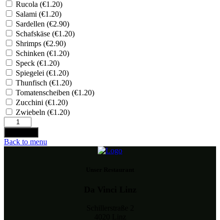
Rucola (
€
1.20
)
Salami (
€
1.20
)
Sardellen (
€
2.90
)
Schafskäse (
€
1.20
)
Shrimps (
€
2.90
)
Schinken (
€
1.20
)
Speck (
€
1.20
)
Spiegelei (
€
1.20
)
Thunfisch (
€
1.20
)
Tomatenscheiben (
€
1.20
)
Zucchini (
€
1.20
)
Zwiebeln (
€
1.20
)
Calzone
Menge
Bestellen
Back to menu
Unser Restaurant
Da Vinci Linz
Schillerstraße 2
4020 Linz