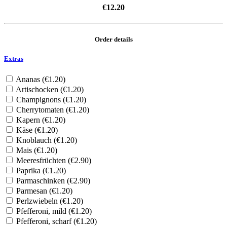
€
12.20
Order details
Extras
Ananas (
€
1.20
)
Artischocken (
€
1.20
)
Champignons (
€
1.20
)
Cherrytomaten (
€
1.20
)
Kapern (
€
1.20
)
Käse (
€
1.20
)
Knoblauch (
€
1.20
)
Mais (
€
1.20
)
Meeresfrüchten (
€
2.90
)
Paprika (
€
1.20
)
Parmaschinken (
€
2.90
)
Parmesan (
€
1.20
)
Perlzwiebeln (
€
1.20
)
Pfefferoni, mild (
€
1.20
)
Pfefferoni, scharf (
€
1.20
)