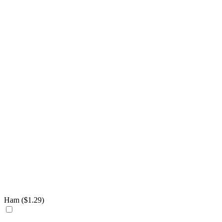
Ham (
$
1.29
)