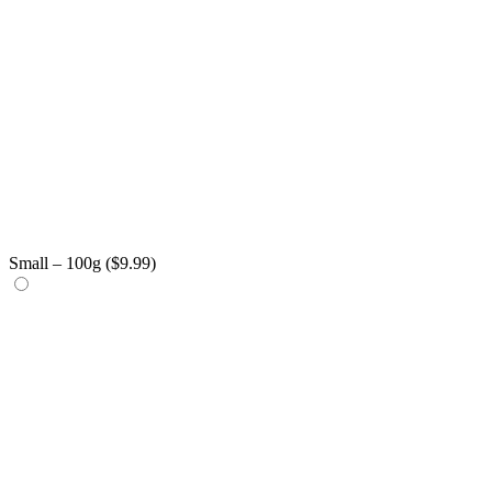
Small – 100g (
$
9.99
)