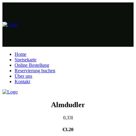
Home
Speisekarte
Online Bestellung
Reservierung buchen
Über uns
Kontakt
Almdudler
0,33l
€
3.20