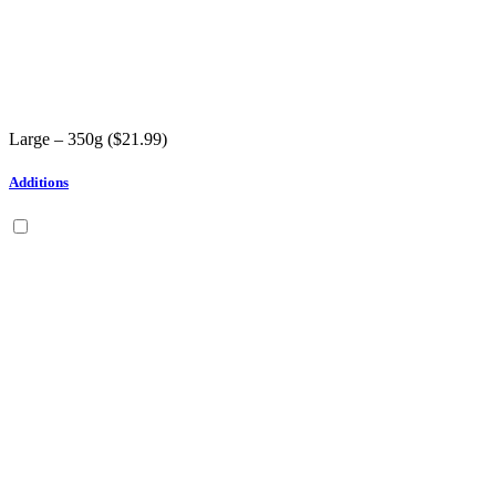
Large – 350g (
$
21.99
)
Additions