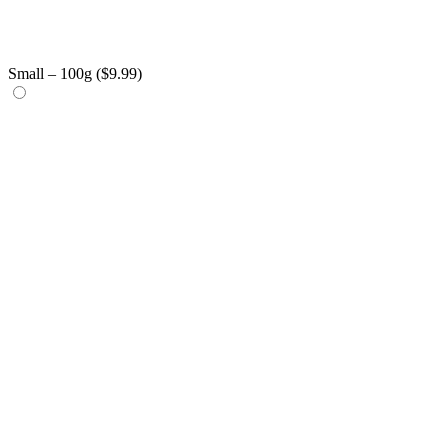
Small – 100g (
$
9.99
)