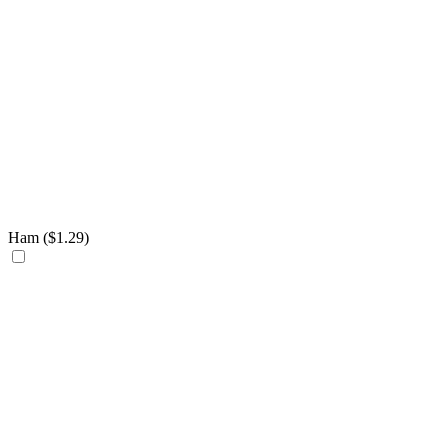
Ham (
$
1.29
)