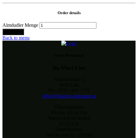
Order details
Almdudler Menge
Bestellen
Back to menu
Unser Restaurant
Da Vinci Linz
Schillerstraße 2
4020 Linz
Tel.: 0732 / 601 / 775
office@davinci-ristorante.at
Öffnungszeiten
Mo-So: 10-24 Uhr
Warme Küche täglich
11-23 Uhr
Zustellzeiten:
Mo-So von 11 - 23 Uhr