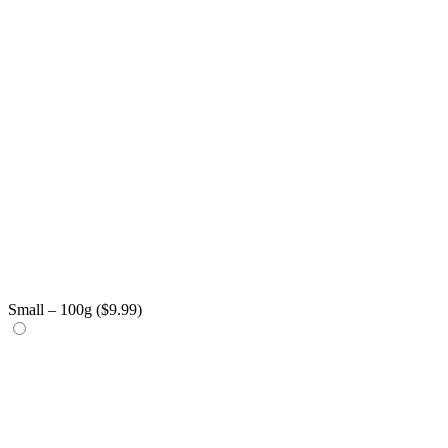
Small – 100g (
$
9.99
)