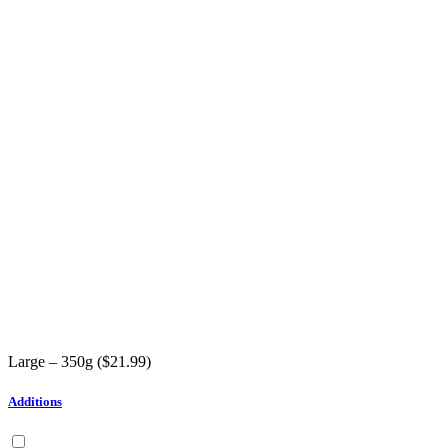
Large – 350g (
$
21.99
)
Additions