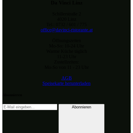
Da Vinci Linz
Schillerstraße 2
4020 Linz
Tel.: 0732 / 601 / 775
office@davinci-ristorante.at
Öffnungszeiten
Mo-So: 10-24 Uhr
Warme Küche täglich
11-23 Uhr
Zustellzeiten:
Mo-So von 11 - 23 Uhr
AGB
Speisekarte herunterladen
Abonnieren
Abonnieren