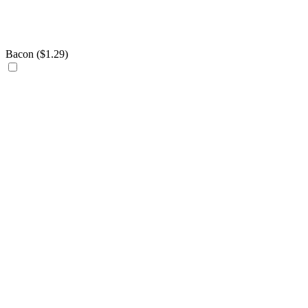
Bacon (
$
1.29
)