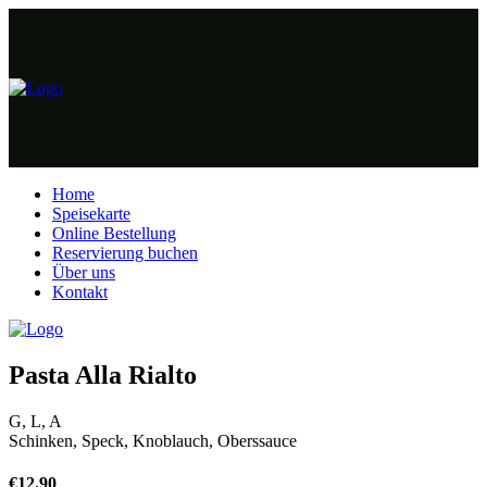
Home
Speisekarte
Online Bestellung
Reservierung buchen
Über uns
Kontakt
Pasta Alla Rialto
G, L, A
Schinken, Speck, Knoblauch, Oberssauce
€
12.90