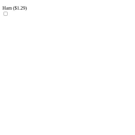
Ham (
$
1.29
)