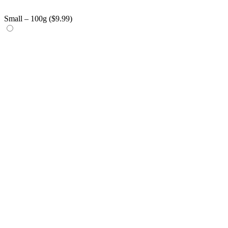
Small – 100g (
$
9.99
)