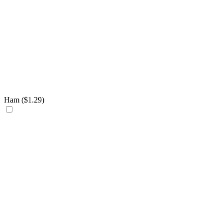
Ham (
$
1.29
)