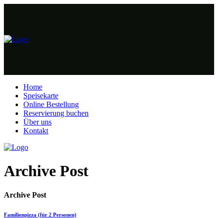
Home
Speisekarte
Online Bestellung
Reservierung buchen
Über uns
Kontakt
Archive Post
Archive Post
Familienpizza (für 2 Personen)