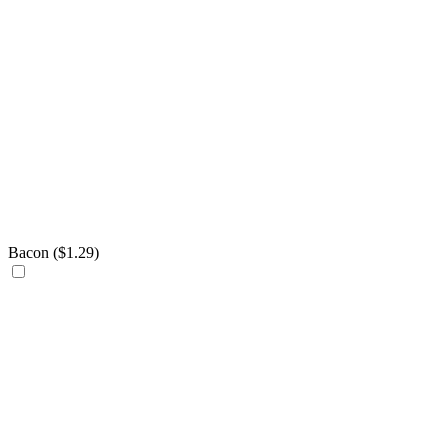
Bacon (
$
1.29
)