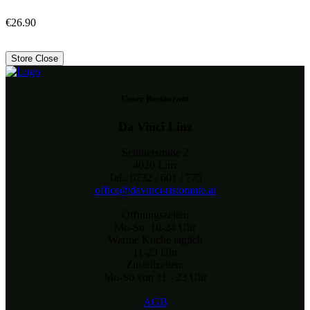
€
26.90
Store Close
Unser Restaurant
Da Vinci Linz
Schillerstraße 2
4020 Linz
Tel.: 0732 / 601 / 775
office@davinci-ristorante.at
Öffnungszeiten
Mo-So: 10-24 Uhr
Warme Küche täglich
11-23 Uhr
Zustellzeiten:
Mo-So von 11 - 23 Uhr
AGB